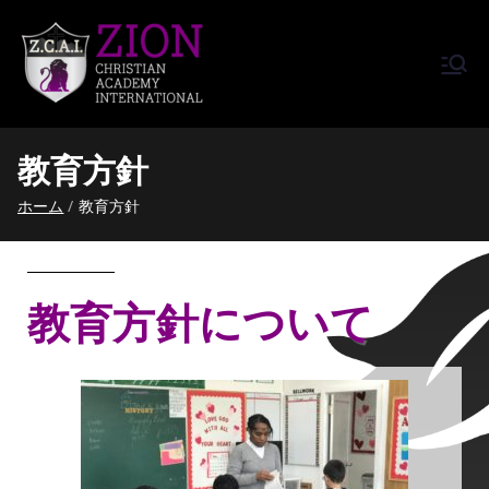
Zion Christian Academy International
Training Tomorrow's Leaders
(ZCAI) | ザイオン・クリスチャ
Today | Okinawa, Japan | 沖縄
ン・アカデミー・インター
県
教育方針
ナショナル
ホーム
教育方針
教育方針について