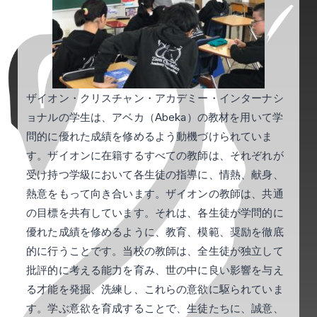
ザイオン・クリスチャン・アカデミー・インターナシ
ョナルの学生は、アベカ（Abeka）の教材を用いて学
問的に優れた成績を修めるよう動機づけられていま
す。ザイオンに在籍するすべての教師は、それぞれが
受け持つ学級において各生徒の指導に、情熱、献身、
熱意をもって向き合います。ザイオンの教師は、共通
の目標を共有しています。それは、各生徒が学問的に
優れた成績を修めるように、教育、模範、奨励を徹底
的に行うことです。当校の教師は、全生徒が独立して
批評的に考える能力を育み、世の中に良い影響を与え
る才能を発掘、洗練し、これらの意欲に駆られていま
す。学ぶ意欲を育成することで、生徒たちに、誠意、