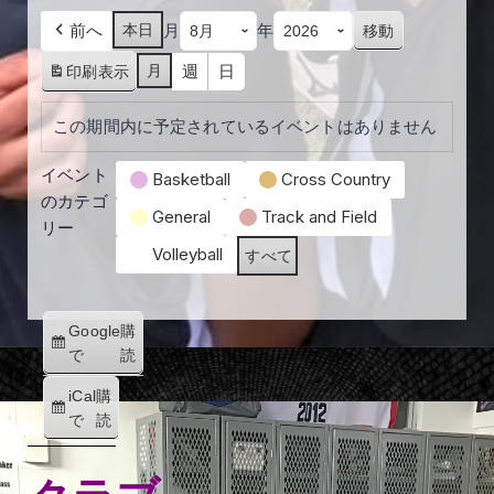
前へ
月
年
本日
週
日
月
印刷
表示
この期間内に予定されているイベントはありません
イベント
Basketball
Cross Country
のカテゴ
General
Track and Field
リー
Volleyball
すべて
Google
購
で
読
iCal
購
で
読