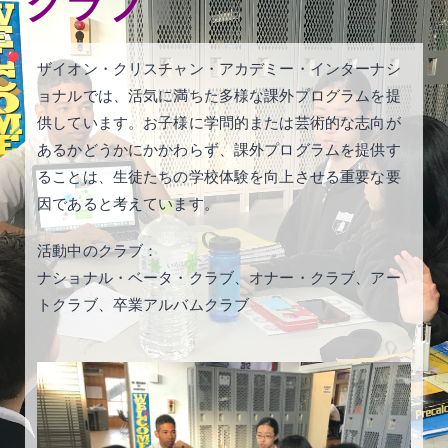
クラブ
ザイオン・クリスチャン・アカデミー・インターナシ
ョナルでは、活気に満ちた多様な課外プログラムを提
供しています。お子様に学問的または芸術的な志向が
あるかどうかにかかわらず、課外プログラムを提供す
ることは、生徒たちの学校体験を向上させる重要な要
因であると考えています。
活動中のクラブ：
ナショナル・ベータ・クラブ、オナー・クラブ、アー
トクラブ、卒業アルバムクラブ