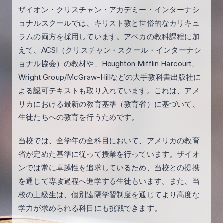
ザイオン・クリスチャン・アカデミー・インターナシ
ョナルスクールでは、キリスト教と世俗的なカリキュ
ラムの両方を採用しています。アベカの教科課程に加
えて、ACSI（クリスチャン・スクール・インターナシ
ョナル協会）の教材や、Houghton Mifflin Harcourt、
Wright Group/McGraw-Hillなどの大手教科書出版社に
よる認可テキストも取り入れています。これは、アメ
リカにおける最新の教育基準（教育省）に基づいて、
生徒たちへの教育を行うためです。
当校では、全学年の全科目において、アメリカの教育
省が定めた基準に従って授業を行っています。ザイオ
ンでは常に卓越性を追求しているため、当校との提携
を通じて専攻過程へ進学する生徒もいます。また、当
校の上級生は、個別遠隔学習制度を通じてより高度な
学力が求められる科目にも挑戦できます。