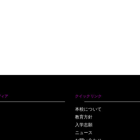
ディア
クイックリンク
本校について
教育方針
入学志願
ニュース