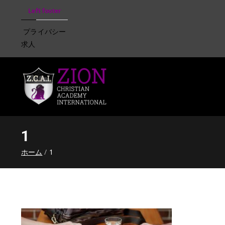
Left footer
プライバシー
求人
Zion Christian Academ
Training Tomorrow's Leaders
1
ホーム
1